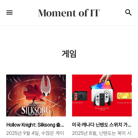
Moment
검
메뉴
of
IT
게임
Hollow Knight: Silksong 출
미국·캐나다 닌텐도 스위치 가
시와 함께 전 세계 서버 마비…
격 인상: 배경, 영향, 소비자 전
2025년 9월 4일, 수많은 게이
2025년 8월, 닌텐도는 북미 시