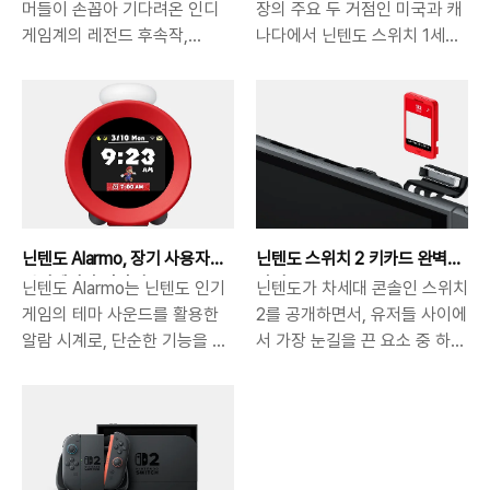
게임 첫인상은?
략 종합 분석
머들이 손꼽아 기다려온 인디
장의 주요 두 거점인 미국과 캐
게임계의 레전드 후속작,
나다에서 닌텐도 스위치 1세대
《Hollow Knight: Silksong》이
전 모델의 가격을 인상한다고
드디어 전 세계 동시 출시되었
공식 발표했습니다. 이번 조정
습니다. 하지만 발매 직후 예상
은 단순히 한두 모델에 국한되
을 뛰어넘는 동시 접속자 폭주
지 않고, 스위치 기본형·OLED
로 인해 Steam, 닌텐도
모델·Lite 모델을 포함한 하드
eShop, Xbox Store,
웨어 전 라인업, 그리고 주요 액
PlayStation Store 등 주요
세서리와 일부 소프트웨어까지
플랫폼에서 서버 과부하가 발생
폭넓게 적용되었습니다. 흥미로
닌텐도 Alarmo, 장기 사용자
닌텐도 스위치 2 키카드 완벽
하며 일시적인 마비 상태에 빠
운 점은 차세대 모델인 스위치
관점에서의 장단점
가이드
닌텐도 Alarmo는 닌텐도 인기
닌텐도가 차세대 콘솔인 스위치
졌습니다. 이 글에서는 실크송
2는 가격이 유지된다는 사실입
게임의 테마 사운드를 활용한
2를 공개하면서, 유저들 사이에
출시와 함께 벌어진 서버 장애
니다. 이는 소비자들의 시선을
알람 시계로, 단순한 기능을 넘
서 가장 눈길을 끈 요소 중 하나
사태를 시간순으로 정리하고,
기존 모델에서 신형 모델로 유
어서 '기상 경험'을 게임처럼 바
가 바로 이번에 새롭게 도입된
출시 첫날 직접 플레이해 본 실
도하는 전략으로 해석됩니다.
꿔주는 디바이스입니다. 정밀한
‘키카드(Key Card)’입니다. 카
크송의 첫인상을 디테일하게 소
업계에서는 이러한 가격 정책이
모션 센서와 수면 추적 기능을
트리지는 게임 데이터를 온전히
개합니다. Silksong 출시 직후,
닌텐도의 세대 교체 전략과 직
갖추고 있어 닌텐도 팬이라면
담고 있어 언제 어디서나 카트
전 세계 게임 플랫폼 ‘서버 셧다
결된 움직임이라 평가하고 있습
높은 만족도를 느낄 수 있지만,
리지만 있으면 즉시 실행할 수
운’ 상태발매 시간 및 초기 상황
니다. 미국 시장: 닌텐도 스위치