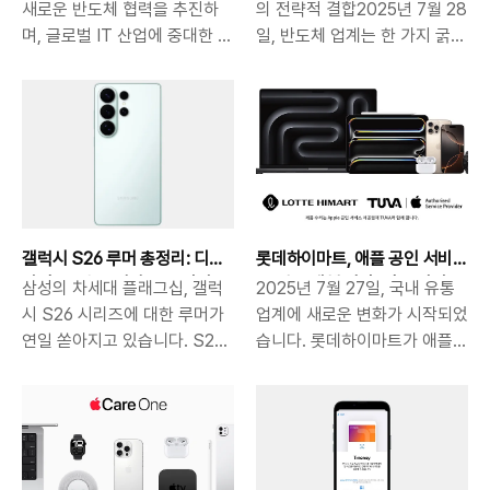
구축
과 글로벌 반도체 경쟁의 전환
새로운 반도체 협력을 추진하
의 전략적 결합2025년 7월 28
점
며, 글로벌 IT 산업에 중대한 이
일, 반도체 업계는 한 가지 굵직
정표를 세우고 있습니다. 특히
한 소식으로 술렁였습니다. 바
이번 협력은 단순한 위탁 생산
로 삼성전자가 테슬라와 체결한
수준을 넘어, 이미지 센서(CIS:
AI6 칩 위탁생산 계약입니다.이
CMOS Image Sensor) 기술
번 계약은 단순한 생산 위탁 이
과 생산 역량에 대한 깊은 협업
상의 의미를 지닙니다. 삼성 파
이라는 점에서 눈길을 끕니다.
운드리의 기술 경쟁력과 신뢰도
미국 내 생산 기반을 확보하려
를 입증하고, 테슬라가 구상하
는 애플의 전략과, 이미지 센서
는 자율주행·로봇·AI 데이터센
갤럭시 S26 루머 총정리: 디
롯데하이마트, 애플 공인 서비
시장에서 점유율 확대를 노리는
터 중심의 차세대 비즈니스 로
자인, 스펙, AI까지 모두 달라
스 접수 대행 시작: 전국 어디
삼성의 차세대 플래그십, 갤럭
2025년 7월 27일, 국내 유통
삼성의 이해관계가 맞물리며,
드맵에 직접적인 동력을 공급하
진다
서나 간편한 애플 수리 시대
시 S26 시리즈에 대한 루머가
업계에 새로운 변화가 시작되었
이번 프로젝트는 단기적인 공급
는 계약이기 때문입니다. AI 칩
연일 쏟아지고 있습니다. S25
습니다. 롯데하이마트가 애플
계약을 넘어선 장기적인 전략적
시장은 현재 TSMC, 인텔, 삼
시리즈 이후 불과 1년 만에 등
공인 서비스의 접수 대행을 전
파트너십의 서막으로 해석됩니
성 등 소수 파운드리 기업이 주
장할 S26은 디자인, 카메라, 프
격 도입하며, 애플 제품 수리에
다. 애플의 미국 반도체 현지화
도하고 있습니다. 그중 삼성은
로세서, 그리고 AI 통합까지 대
대한 접근성을 획기적으로 개선
전략과 삼성의 합류애플은 최근
높은 기술 잠재력에도 불구하고
대적인 변화를 예고하며 주목을
한 것입니다. 전국 110개 하이
자사 공식 홈페이지를 통해,
수율 문제와 대형 고객 부족으
받고 있습니다. 이번 글에서는
마트 매장에서 이제 애플의 아
2021년부터 시작된 미국 내 총
로 고전해왔습니다. 테슬라와의