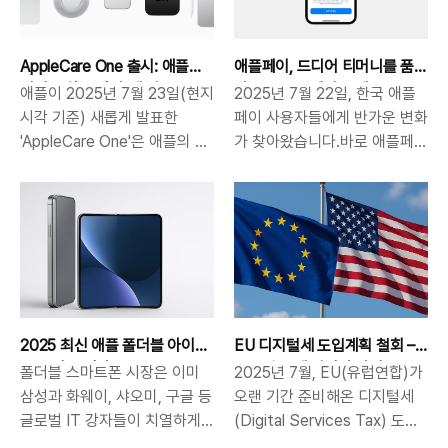
S26 Pro, S26 Edge, S26
이폰, 맥북, 에어팟 등을 접수할
6,000억 달러(한화 약 810조
계약은 이런 구조를 전환할 전
Ultra 3개 모델의 구성부터 공
수 있게 되었습니다. 이는 소비
원) 규모의 투자 계획 중 일부
략적 기회로 해석됩니다. 계약
개 시기, 세부 스펙, 그리고 예
자 편의성 측면에서 큰 전환점
로, 텍사스 지역에서 최첨..
개요 – 165억 달러 규모의 장기
AppleCare One 출시: 애플
애플페이, 드디어 티머니를 품
상되는 변화까지 최신 정보를
이 될 수 있는 결정이며, 국내
협..
기기 통합 보장의 새 기준
다 – iPhone에서도 대중교통
애플이 2025년 7월 23일(현지
2025년 7월 22일, 한국 애플
정리해 보겠습니다. 서론: 갤럭
유통사 중 최초로 애플의 공식
결제 가능해진다
시각 기준) 새롭게 발표한
페이 사용자들에게 반가운 변화
시 S26 시리즈, 변화의 흐름을
AS 파트너십을 기반으로 운영
'AppleCare One'은 애플의 보
가 찾아왔습니다.바로 애플페이
읽다삼성전자의 차세대 플래그
되는 사례입니다. 애플 공인 서
증 서비스에 있어 중대한 전환
에서 ‘티머니 교통카드’를 공식
십 갤럭시 S26 시리즈가 2026
비스 접수 대행이란 무엇인가?
점을 의미합니다. 기존
지원하기 시작한 것입니다. 이
년 초 공개를 앞두고 있습니다.
이번 서비스는 기존 애플 공인
AppleCare+의 한계를 보완하
제 아이폰이나 애플워치만 있으
이번 S26은 단순한 세대 교체
서비스센터와 동일한 품질의 서
면서도 사용자 중심의 유연한
면 지하철, 버스, 편의점, 택시
가 아니라, 라인업 구조 재편·디
비스를 제공하되, 하이마트가
구조를 도입하여, 다수의 애플
등 티머니 결제가 가능한 모든
자인 혁신·차세대 카메라 센서
'접수'를 대행하고 실제 수리는
기기를 보유한 사용자에게 더
장소에서 스마트하게 결제할 수
·AI 통합이라는 네 가지 핵심 변
애플 공인 수리업체 '투바
실용적이고 경제적인 선택지를
있습니다. 이번 변화는 단순한
화를 중심으로 시장의 판도를
(TUVA)'가 진행하는 방식입니
제시하고 있습니다. 이 글에서
결제 기능 추가를 넘어, 한국 내
다시 짜려는..
다. 소비자는 가까운 하이마트
2025 최신 애플 폴더블 아이
EU 디지털세 도입계획 철회 –
는 AppleCare One의 핵심 내
애플페이의 본격적인 확장을 의
에 방문해 제품을 ..
폰 루머 총정리
글로벌 조세 질서가 다시 움직
폴더블 스마트폰 시장은 이미
2025년 7월, EU(유럽연합)가
용과 기존 AppleCare+와의 차
미합니다. 그간 삼성페이에 비
인다
삼성과 화웨이, 샤오미, 구글 등
오랜 기간 준비해온 디지털세
이점, 보장 혜택, 가입 조건 등
해 상대적으로 부족했던 대중교
글로벌 IT 강자들이 치열하게
(Digital Services Tax) 도입
을 전문적으로 분석하고자 합니
통 결제 기능을 갖추게 되면서,
경쟁하는 영역입니다. 그동안
계획을 전격 철회하기로 결정하