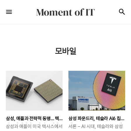
Moment
검
메뉴
of
IT
모바일
삼성, 애플과 전략적 동맹… 텍
삼성 파운드리, 테슬라 AI6 칩
사스에 이미지 센서 생산 라인
대규모 수주 – 2nm GAA 공정
삼성과 애플이 미국 텍사스에서
서론 – AI 시대, 테슬라와 삼성